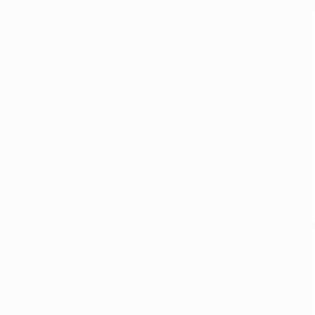
沪深300
4694.44
.42%
43.13
0.93%