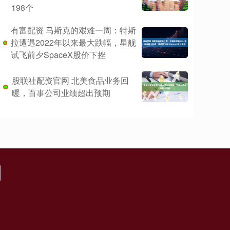
198个
有富配资 马斯克的艰难一周：特斯
拉遭遇2022年以来最大跌幅，星舰
试飞前夕SpaceX股价下挫
股联社配资官网 北美食品业务回
暖，百事公司业绩超出预期