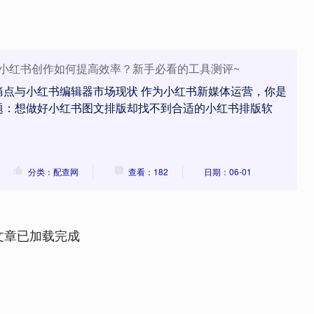
6，小红书创作如何提高效率？新手必看的工具测评~
痛点与小红书编辑器市场现状 作为小红书新媒体运营，你是
题：想做好小红书图文排版却找不到合适的小红书排版软
分类：配查网
查看：182
日期：06-01
文章已加载完成