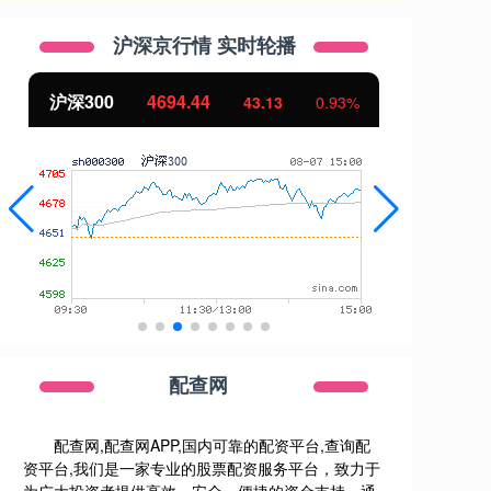
沪深京行情 实时轮播
北证50
1134.24
创
11.37
1.01%
配查网
配查网,配查网APP,国内可靠的配资平台,查询配
资平台,我们是一家专业的股票配资服务平台，致力于