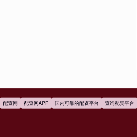
配查网
配查网APP
国内可靠的配资平台
查询配资平台