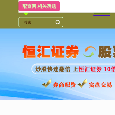
配查网 相关话题
首页
配