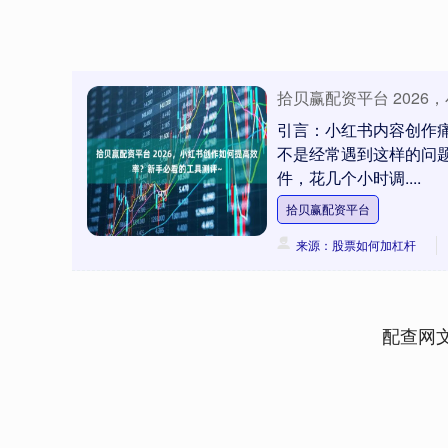
拾贝赢配资平台 202
引言：小红书内容创作
不是经常遇到这样的问
件，花几个小时调....
拾贝赢配资平台
来源：股票如何加杠杆
配查网