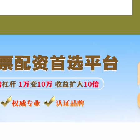
查网
配查网APP
国内可靠的配资平台
查询配资平台