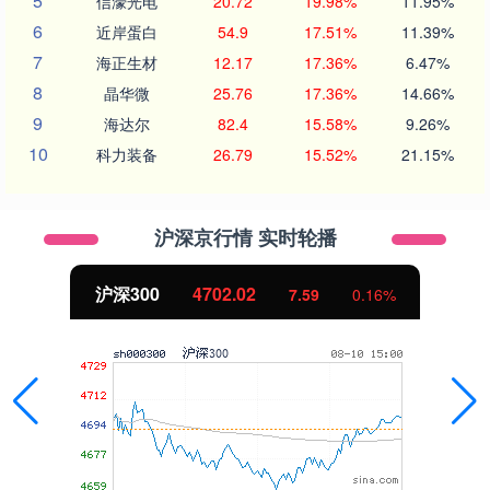
5
信濠光电
20.72
19.98%
11.95%
6
近岸蛋白
54.9
17.51%
11.39%
7
海正生材
12.17
17.36%
6.47%
8
晶华微
25.76
17.36%
14.66%
9
海达尔
82.4
15.58%
9.26%
10
科力装备
26.79
15.52%
21.15%
沪深京行情 实时轮播
北证50
1122.88
%
-11.37
-1.00