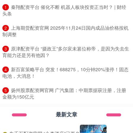
​秦翔配资平台 催化不断 机器人板块投资正当时？ | 财经
1
头条
​上海期货配资官网 2025年11月24日国内成品油价格按机
2
制调整
​原津配资平台 “摄政王”多尔衮未篡位称帝，是因为失去生
3
育能力还是另有他因？
​新百富策略平台 突发！688275，10分钟20%涨停！固态
4
电池，大消息！
​扬州股票配资网官网 广汽集团：中期票据获注册，注册
5
金额为150亿元
最新文章