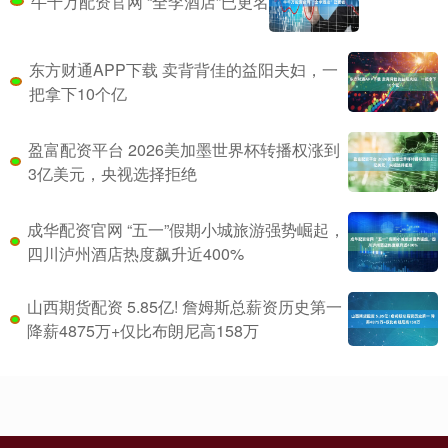
牛千万配资官网 “全李酒店”已更名
东方财通APP下载 卖背背佳的益阳夫妇，一
把拿下10个亿
盈富配资平台 2026美加墨世界杯转播权涨到
3亿美元，央视选择拒绝
成华配资官网 “五一”假期小城旅游强势崛起，
四川泸州酒店热度飙升近400%
山西期货配资 5.85亿! 詹姆斯总薪资历史第一
降薪4875万+仅比布朗尼高158万