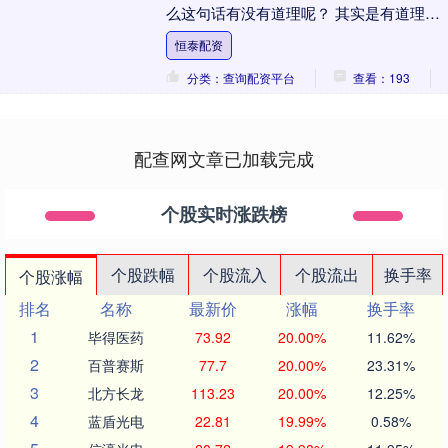
么这句话有没有道理呢？ 其实是有道理
的，因为鱼里面含有一种叫 DHA 的营养成
恒泰配资
分，它....
分类：查询配资平台
查看：193
配查网文章已加载完成
个股实时涨跌榜
个股跌幅
个股流入
个股流出
换手率
个股涨幅
排名
名称
最新价
涨幅
换手率
1
毕得医药
73.92
20.00%
11.62%
2
百普赛斯
77.7
20.00%
23.31%
3
北方长龙
113.23
20.00%
12.25%
4
蓝盾光电
22.81
19.99%
0.58%