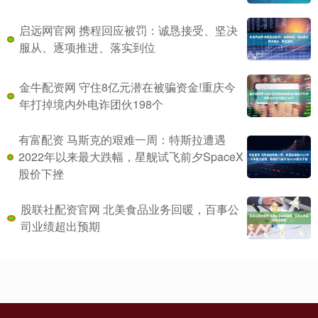
启远网官网 携程回应被罚：诚恳接受、坚决
服从、逐项推进、落实到位
金牛配资网 守住8亿元潜在被骗资金!重庆今
年打掉境内外电诈团伙198个
有富配资 马斯克的艰难一周：特斯拉遭遇
2022年以来最大跌幅，星舰试飞前夕SpaceX
股价下挫
股联社配资官网 北美食品业务回暖，百事公
司业绩超出预期