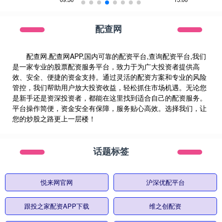
配查网
配查网,配查网APP,国内可靠的配资平台,查询配资平台,我们
是一家专业的股票配资服务平台，致力于为广大投资者提供高
效、安全、便捷的资金支持。通过灵活的配资方案和专业的风险
管控，我们帮助用户放大投资收益，轻松抓住市场机遇。无论您
是新手还是资深投资者，都能在这里找到适合自己的配资服务。
平台操作简便，资金安全有保障，服务贴心高效。选择我们，让
您的炒股之路更上一层楼！
话题标签
悦来网官网
沪深优配平台
跟投之家配资APP下载
维之创配资