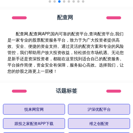
配查网
配查网,配查网APP,国内可靠的配资平台,查询配资平台,我们
是一家专业的股票配资服务平台，致力于为广大投资者提供高
效、安全、便捷的资金支持。通过灵活的配资方案和专业的风险
管控，我们帮助用户放大投资收益，轻松抓住市场机遇。无论您
是新手还是资深投资者，都能在这里找到适合自己的配资服务。
平台操作简便，资金安全有保障，服务贴心高效。选择我们，让
您的炒股之路更上一层楼！
话题标签
悦来网官网
沪深优配平台
跟投之家配资APP下载
维之创配资