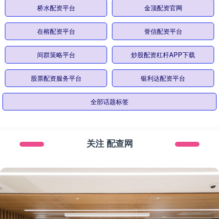
桥水配资平台
金顶配资官网
在榕配资平台
誉信配资平台
间群策略平台
炒股配资杠杆APP下载
股票配资服务平台
银利达配资平台
全部话题标签
关注 配查网