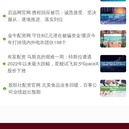
启远网官网 携程回应被罚：诚恳接受、坚决
服从、逐项推进、落实到位
金牛配资网 守住8亿元潜在被骗资金!重庆今
年打掉境内外电诈团伙198个
有富配资 马斯克的艰难一周：特斯拉遭遇
2022年以来最大跌幅，星舰试飞前夕SpaceX
股价下挫
股联社配资官网 北美食品业务回暖，百事公
司业绩超出预期