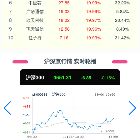
6
中巨芯
27.85
19.99%
32.20%
7
广哈通信
19.03
19.99%
5.84%
8
欣天科技
18.02
19.97%
28.44%
9
飞天诚信
12.56
19.96%
8.49%
10
任子行
7.16
19.93%
31.42%
沪深京行情 实时轮播
北证50
1122.88
3.42
0.30%