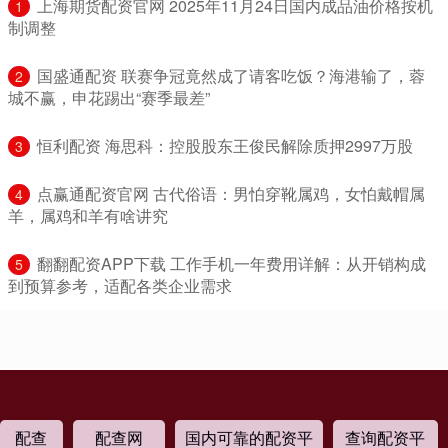
​上海期货配资官网 2025年11月24日国内成品油价格按机
1
制调整
​国盛通配资 联赛争冠竟然成了请客吃饭？海港输了，蓉
2
城不赢，申花踢出“赛季最差”
​恒利配资 海思科：控股股东王俊民解除质押2997万股
3
​点赢通配资官网 古代俗语：男怕穿靴属鸡，女怕戴帽属
4
羊，属鸡和羊有啥讲究
​翻翻配资APP下载 工作手机一年费用详解：从开销构成
5
到预算参考，适配各类企业需求
配查
配查网
国内可靠的配资平
查询配资平