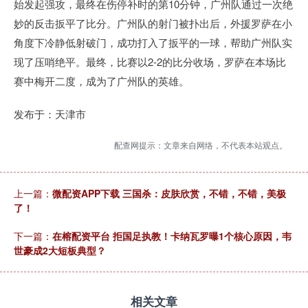
始发起强攻，最终在伤停补时的第10分钟，广州队通过一次绝
妙的反击扳平了比分。广州队的射门被扑出后，外援罗萨在小
角度下冷静低射破门，成功打入了扳平的一球，帮助广州队实
现了压哨绝平。最终，比赛以2-2的比分收场，罗萨在本场比
赛中梅开二度，成为了广州队的英雄。
发布于：天津市
配查网提示：文章来自网络，不代表本站观点。
上一篇：
微配资APP下载 三国杀：皮肤欣赏，不错，不错，美极
了！
下一篇：
在榕配资平台 拒国足执教！卡纳瓦罗曝1个核心原因，韦
世豪成2大短板典型？
相关文章