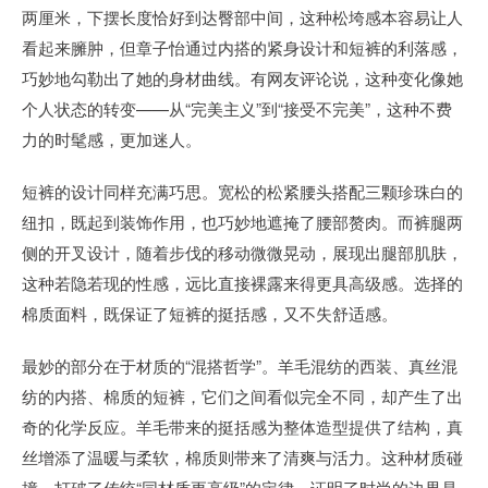
两厘米，下摆长度恰好到达臀部中间，这种松垮感本容易让人
看起来臃肿，但章子怡通过内搭的紧身设计和短裤的利落感，
巧妙地勾勒出了她的身材曲线。有网友评论说，这种变化像她
个人状态的转变——从“完美主义”到“接受不完美”，这种不费
力的时髦感，更加迷人。
短裤的设计同样充满巧思。宽松的松紧腰头搭配三颗珍珠白的
纽扣，既起到装饰作用，也巧妙地遮掩了腰部赘肉。而裤腿两
侧的开叉设计，随着步伐的移动微微晃动，展现出腿部肌肤，
这种若隐若现的性感，远比直接裸露来得更具高级感。选择的
棉质面料，既保证了短裤的挺括感，又不失舒适感。
最妙的部分在于材质的“混搭哲学”。羊毛混纺的西装、真丝混
纺的内搭、棉质的短裤，它们之间看似完全不同，却产生了出
奇的化学反应。羊毛带来的挺括感为整体造型提供了结构，真
丝增添了温暖与柔软，棉质则带来了清爽与活力。这种材质碰
撞，打破了传统“同材质更高级”的定律，证明了时尚的边界是