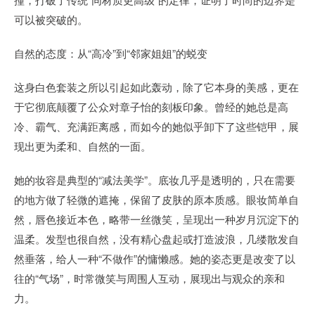
可以被突破的。
自然的态度：从“高冷”到“邻家姐姐”的蜕变
这身白色套装之所以引起如此轰动，除了它本身的美感，更在
于它彻底颠覆了公众对章子怡的刻板印象。曾经的她总是高
冷、霸气、充满距离感，而如今的她似乎卸下了这些铠甲，展
现出更为柔和、自然的一面。
她的妆容是典型的“减法美学”。底妆几乎是透明的，只在需要
的地方做了轻微的遮掩，保留了皮肤的原本质感。眼妆简单自
然，唇色接近本色，略带一丝微笑，呈现出一种岁月沉淀下的
温柔。发型也很自然，没有精心盘起或打造波浪，几缕散发自
然垂落，给人一种“不做作”的慵懒感。她的姿态更是改变了以
往的“气场”，时常微笑与周围人互动，展现出与观众的亲和
力。