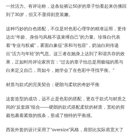
一丝活力。有评论称，这条短裤让50岁的章子怡看起来仿佛回
到了30岁，但又不显得刻意装嫩。
这种巧妙的白色搭配，不仅是对色彩心理学的精准运用，更传
达出“年龄、身份与风格不该束缚自己”的力量。珍珠白代表
着“专业与权威”，雾面白象征“亲和与包容”，奶油白则传递
出“活力与年轻”的气息。这三者在她身上达到了和谐共存的效
果，正如时尚评论家所言：“过去的章子怡总是用极端的黑与
白来定义自己，而如今，她学会了在色彩中寻找平衡。”
材质与款式的完美契合：硬朗与柔软的奇妙平衡
这套造型的成功，远不止是色彩的搭配，更在于款式与材质之
间的“反套路”组合——硬朗的款式搭配柔软的材质，宽松的剪
裁包裹着紧致的线条，形成了独特的平衡感。
西装外套的设计采用了“oversize”风格，肩部比实际肩宽大了