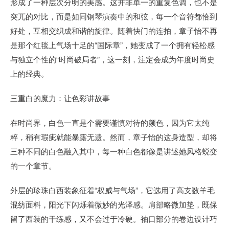
形成了一种层次分明的美感。这并非单一的重复色调，也不是
突兀的对比，而是如同钢琴演奏中的和弦，每一个音符都恰到
好处，互相交织成和谐的旋律。随着快门的连拍，章子怡不再
是那个红毯上气场十足的“国际章”，她变成了一个拥有轻松感
与独立个性的“时尚破局者”，这一刻，注定会成为年度时尚史
上的经典。
三重白的魔力：让色彩讲故事
在时尚界，白色一直是个需要谨慎对待的颜色，因为它太纯
粹，稍有瑕疵就能暴露无遗。然而，章子怡的这身造型，却将
三种不同的白色融入其中，每一种白色都像是讲述她风格蜕变
的一个章节。
外层的珍珠白西装象征着“权威与气场”，它选用了高支数羊毛
混纺面料，阳光下闪烁着微妙的光泽感。肩部略微加垫，既保
留了西装的干练感，又不会过于冷硬。袖口部分的卷边设计巧