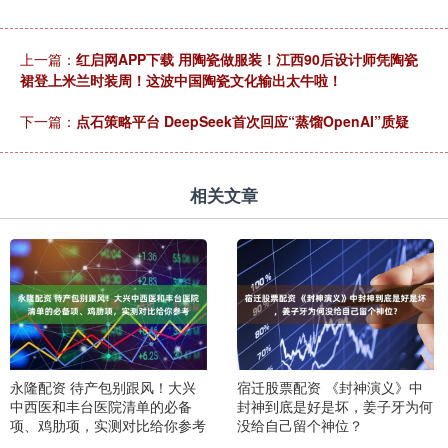
上一篇：
红启网APP下载 用陶瓷做服装！江西90后设计师凭陶瓷
裙登上米兰时装周！这波中国陶瓷文化输出太牛啦！
下一篇：
点石策略平台 DeepSeek首次回应“蒸馏OpenAI”质疑
相关文章
永隆配资 待产包别跟风！大兴
宿迁股票配资 《封神演义》中
中西医和丰台医院清单的必备
封神到底是好是坏，姜子牙为何
项、鸡肋项，实测对比给你参考
没给自己留个神位？