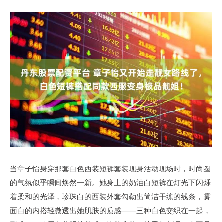
当章子怡身穿那套白色西装短裤套装现身活动现场时，时尚圈
的气氛似乎瞬间焕然一新。她身上的奶油白短裤在灯光下闪烁
着柔和的光泽，珍珠白的西装外套勾勒出简洁干练的线条，雾
面白的内搭轻微透出她肌肤的质感——三种白色交织在一起，