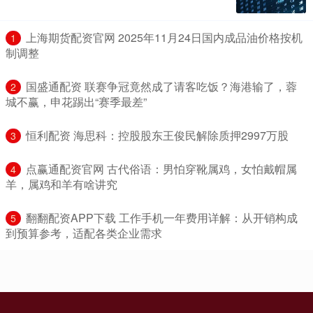
​上海期货配资官网 2025年11月24日国内成品油价格按机
1
制调整
​国盛通配资 联赛争冠竟然成了请客吃饭？海港输了，蓉
2
城不赢，申花踢出“赛季最差”
​恒利配资 海思科：控股股东王俊民解除质押2997万股
3
​点赢通配资官网 古代俗语：男怕穿靴属鸡，女怕戴帽属
4
羊，属鸡和羊有啥讲究
​翻翻配资APP下载 工作手机一年费用详解：从开销构成
5
到预算参考，适配各类企业需求