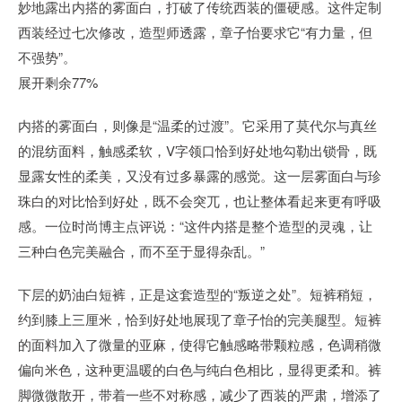
妙地露出内搭的雾面白，打破了传统西装的僵硬感。这件定制
西装经过七次修改，造型师透露，章子怡要求它“有力量，但
不强势”。
展开剩余77%
内搭的雾面白，则像是“温柔的过渡”。它采用了莫代尔与真丝
的混纺面料，触感柔软，V字领口恰到好处地勾勒出锁骨，既
显露女性的柔美，又没有过多暴露的感觉。这一层雾面白与珍
珠白的对比恰到好处，既不会突兀，也让整体看起来更有呼吸
感。一位时尚博主点评说：“这件内搭是整个造型的灵魂，让
三种白色完美融合，而不至于显得杂乱。”
下层的奶油白短裤，正是这套造型的“叛逆之处”。短裤稍短，
约到膝上三厘米，恰到好处地展现了章子怡的完美腿型。短裤
的面料加入了微量的亚麻，使得它触感略带颗粒感，色调稍微
偏向米色，这种更温暖的白色与纯白色相比，显得更柔和。裤
脚微微散开，带着一些不对称感，减少了西装的严肃，增添了