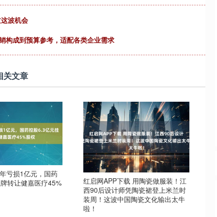
过这波机会
开销构成到预算参考，适配各类企业需求
相关文章
去年亏损1亿元，国药
红启网APP下载 用陶瓷做服装！江
挂牌转让健嘉医疗45%
西90后设计师凭陶瓷裙登上米兰时
装周！这波中国陶瓷文化输出太牛
啦！