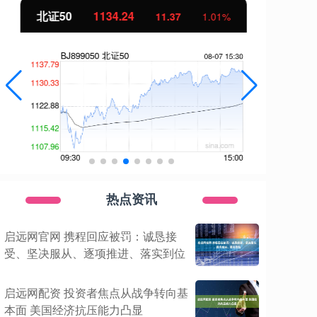
北证50
1134.24
创
11.37
1.01%
热点资讯
启远网官网 携程回应被罚：诚恳接
受、坚决服从、逐项推进、落实到位
启远网配资 投资者焦点从战争转向基
本面 美国经济抗压能力凸显