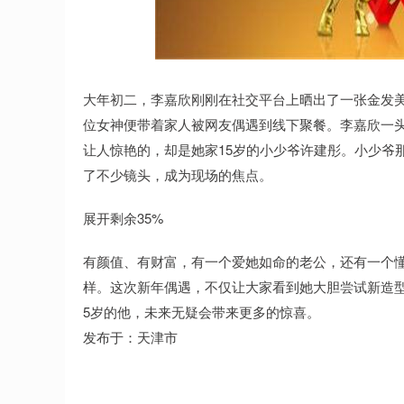
深证成指
14311.01
.68
1.02%
200.89
1
大年初二，李嘉欣刚刚在社交平台上晒出了一张金发
位女神便带着家人被网友偶遇到线下聚餐。李嘉欣一
让人惊艳的，却是她家15岁的小少爷许建彤。小少爷那
了不少镜头，成为现场的焦点。
展开剩余35%
有颜值、有财富，有一个爱她如命的老公，还有一个
样。这次新年偶遇，不仅让大家看到她大胆尝试新造
5岁的他，未来无疑会带来更多的惊喜。
发布于：天津市