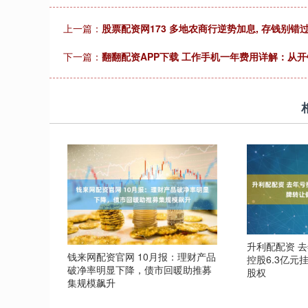
上一篇：
股票配资网173 多地农商行逆势加息, 存钱别错
下一篇：
翻翻配资APP下载 工作手机一年费用详解：从
升利配配资 
钱来网配资官网 10月报：理财产品
控股6.3亿元
破净率明显下降，债市回暖助推募
股权
集规模飙升