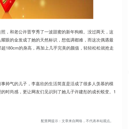
沪深300
4694.44
.42%
43.13
0.93%
美照，和老公许晋亨秀了一波甜蜜的新年狗粮。没过两天，这
头耀眼的金发成了她的天然标识，想低调都难，而这次偶遇最
超180cm的身高，再加上几乎完美的颜值，轻轻松松就抢走
懂事帅气的儿子，李嘉欣的生活简直是活成了很多人羡慕的模
型的时尚感，更让网友们见识到了她儿子许建彤的成长蜕变。1
配查网提示：文章来自网络，不代表本站观点。