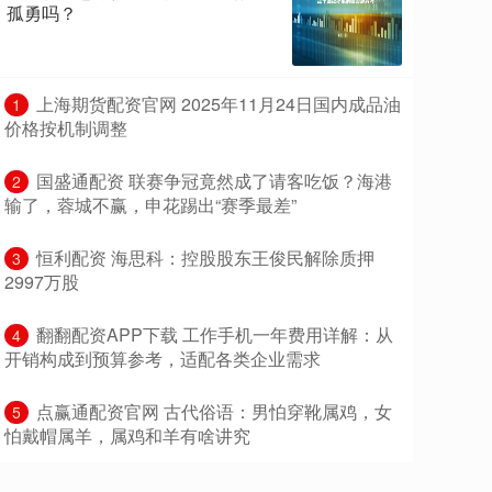
孤勇吗？
​上海期货配资官网 2025年11月24日国内成品油
1
价格按机制调整
​国盛通配资 联赛争冠竟然成了请客吃饭？海港
2
输了，蓉城不赢，申花踢出“赛季最差”
​恒利配资 海思科：控股股东王俊民解除质押
3
2997万股
​翻翻配资APP下载 工作手机一年费用详解：从
4
开销构成到预算参考，适配各类企业需求
​点赢通配资官网 古代俗语：男怕穿靴属鸡，女
5
怕戴帽属羊，属鸡和羊有啥讲究