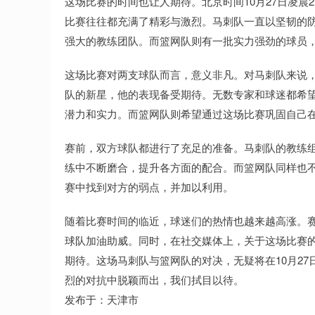
这场比赛的时间也让人期待。北京时间10月27日凌晨
比赛往往都充满了精彩与激烈。马刺队一直以坚韧的
强大的教练团队。而篮网队则有一批实力强劲的球员
这场比赛对两支球队而言，意义非凡。对马刺队来说
队的新星，他的表现备受期待。无数专家和球迷都希
潜力和实力。而篮网队则希望通过这场比赛巩固自己
赛前，双方球队都进行了充足的准备。马刺队的教练
练中不断磨合，提升各方面的配合。而篮网队同样也
赛中找到对方的弱点，并加以利用。
随着比赛时间的临近，球迷们的热情也越来越高涨。
球队加油助威。同时，在社交媒体上，关于这场比赛
期待。这场马刺队与篮网队的对决，无疑将在10月2
烈的对抗中脱颖而出，我们拭目以待。
发布于：天津市