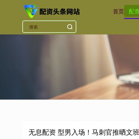
首页
配
无息配资 型男入场！马刺官推晒文