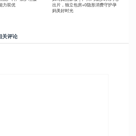
能力双优
出片，独立包房+0隐形消费守护孕
妈美好时光
相关评论