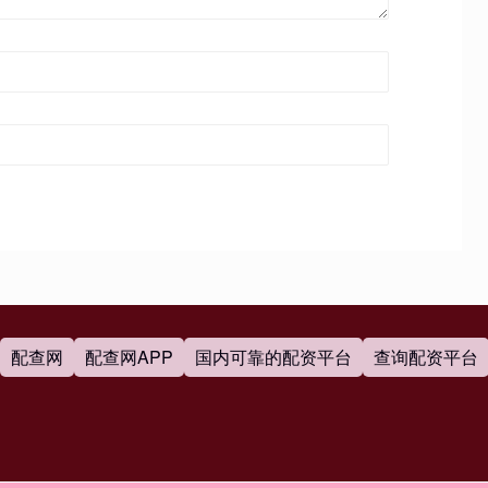
配查网
配查网APP
国内可靠的配资平台
查询配资平台